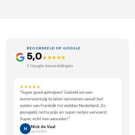
BEOORDEELD OP GOOGLE
5,0
★★★★★
5 Google-beoordelingen
★★★★★
5 van de 5 sterren
"Super goed geholpen! Gebeld om een
motorvoertuig te laten vervoeren vanuit het
zuiden van Frankrijk tot midden Nederland. Zo
geregeld, nette prijs en super netjes vervoerd.
Super, echt een aanrader!"
Nick de Vaal
N
april 2023