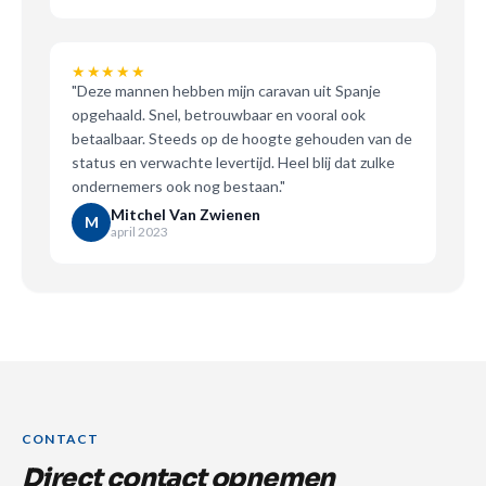
★★★★★
5 van de 5 sterren
"Deze mannen hebben mijn caravan uit Spanje
opgehaald. Snel, betrouwbaar en vooral ook
betaalbaar. Steeds op de hoogte gehouden van de
status en verwachte levertijd. Heel blij dat zulke
ondernemers ook nog bestaan."
Mitchel Van Zwienen
M
april 2023
CONTACT
Direct contact opnemen