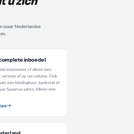
t u zich
ken waar Nederlandse
en.
 complete inboedel
del meeneemt of alleen een
t vervoer af op uw volume. Ook
als een kledingkast, bankstel of
r uw Spaanse adres. Alleen een
ropa
ederland