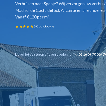
Verhuizen naar Spanje? Wij verzorgen uw verhuiz
Madrid, de Costa del Sol, Alicante en alle ander
Vanaf €120 per m³.
★★★★★
5,0
op Google
Liever foto's sturen of even overleggen?
06 16 09 70 05