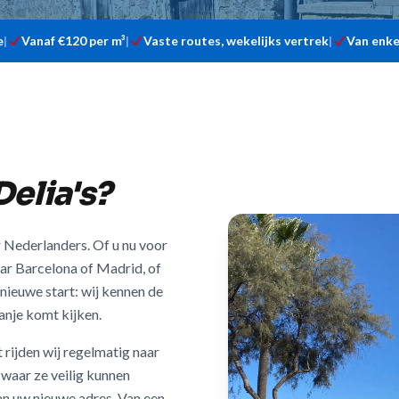
e
|
Vanaf €120 per m³
|
Vaste routes, wekelijks vertrek
|
Van enke
elia's?
r Nederlanders. Of u nu voor
aar Barcelona of Madrid, of
nieuwe start: wij kennen de
anje komt kijken.
 rijden wij regelmatig naar
 waar ze veilig kunnen
an uw nieuwe adres. Van een