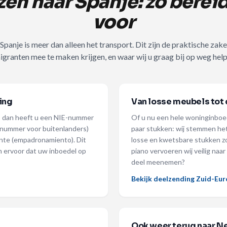
en naar Spanje: zo bereid
voor
 Spanje is meer dan alleen het transport. Dit zijn de praktische za
igranten mee te maken krijgen, en waar wij u graag bij op weg help
ing
Van losse meubels tot
je, dan heeft u een NIE-nummer
Of u nu een hele woninginboe
ienummer voor buitenlanders)
paar stukken: wij stemmen he
eente (empadronamiento). Dit
losse en kwetsbare stukken zo
gen ervoor dat uw inboedel op
piano vervoeren wij veilig naa
deel meenemen?
Bekijk deelzending Zuid-Eu
Ook weer terug naar N