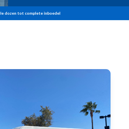
le dozen tot complete inboedel