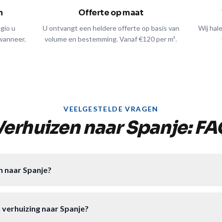
n
Offerte op maat
egio u
U ontvangt een heldere offerte op basis van
Wij hal
wanneer.
volume en bestemming. Vanaf €120 per m³.
VEELGESTELDE VRAGEN
Verhuizen naar Spanje: FA
n naar Spanje?
 verhuizing naar Spanje?