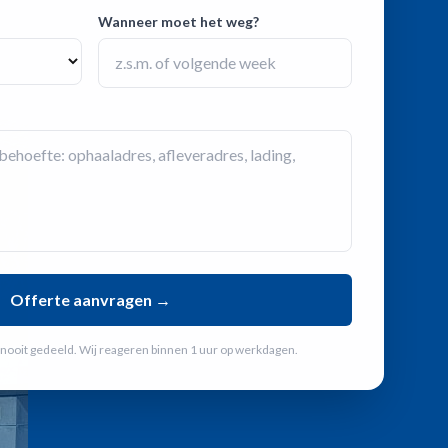
Wanneer moet het weg?
Offerte aanvragen →
ooit gedeeld. Wij reageren binnen 1 uur op werkdagen.