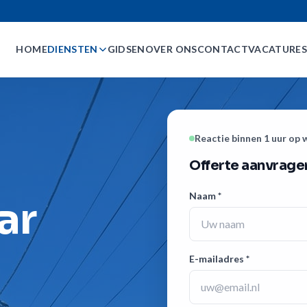
HOME
DIENSTEN
GIDSEN
OVER ONS
CONTACT
VACATURE
Reactie binnen 1 uur op
Offerte aanvrage
Naam *
ar
E-mailadres *