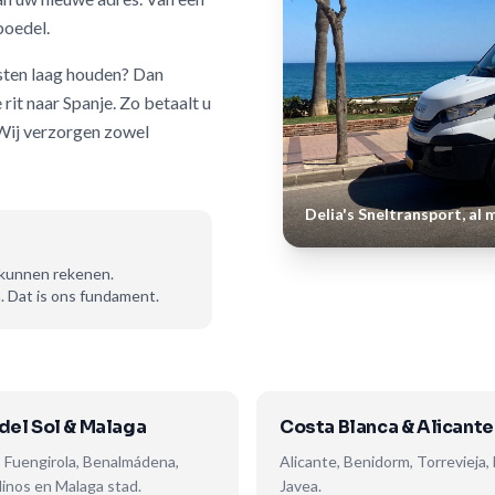
boedel.
osten laag houden? Dan
it naar Spanje. Zo betaalt u
 Wij verzorgen zowel
Delia's Sneltransport, al 
s kunnen rekenen.
. Dat is ons fundament.
del Sol & Malaga
Costa Blanca & Alicante
, Fuengirola, Benalmádena,
Alicante, Benidorm, Torrevieja,
inos en Malaga stad.
Javea.