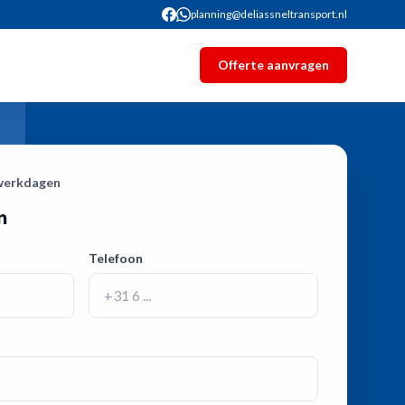
planning@deliassneltransport.nl
S
Offerte aanvragen
 werkdagen
n
Telefoon